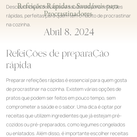
Refeições Rápidas e Saudáveis para
Descubra ideias deliciosas e saudáveis para refeições
Procrastinadores
rápidas, perfeitas para quem tem o hábito de procrastinar
na cozinha.
Abril 8, 2024
Refeições de preparação
rápida
Preparar refeições rápidas é essencial para quem gosta
de procrastinar na cozinha. Existem várias opções de
pratos que podem ser feitos em pouco tempo, sem
comprometer a saúde e o sabor. Uma dica é optar por
receitas que utilizem ingredientes que já estejam pré-
cozidos ou pré-preparados, como legumes congelados
ou enlatados. Além disso, é importante escolher receitas